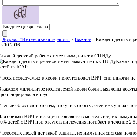
Введите цифры слева
Журнал "Интенсивная терапия"
»
Важное
» Каждый десятый р
13.10.2016
Каждый десятый ребенок имеет иммунитет к СПИДу
Каждый д
детей из ЮАР.
У всех исследуемых в крови присутствовал ВИЧ, они никогда не
В каждом миллилитре исследуемой крови были выявлены десятки
проигнорировала вирус.
Ученые объясняют это тем, что у некоторых детей иммунная сист
Для обезьян ВИЧ-инфекция не является смертельной, их иммунная
60% детей с ВИЧ при отсутствии лечения погибает в течение 2,5 
У взрослых людей нет такой защиты, их иммунная система полнос