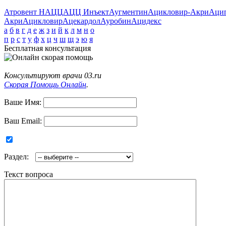
Атровент Н
АЦЦ
АЦЦ Инъект
Аугментин
Ацикловир-Акри
Аци
Акри
Ацикловир
Ацекардол
Ауробин
Ацидекс
а
б
в
г
д
е
ж
з
и
й
к
л
м
н
о
п
р
с
т
у
ф
х
ц
ч
ш
щ
э
ю
я
Бесплатная консультация
Консультируют врачи 03.ru
Скорая Помощь Онлайн
.
Ваше Имя:
Ваш Email:
Раздел:
Текст вопроса