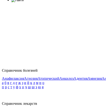
Справочник болезней
Анафилаксия
Агнозия
Атопический
Анкилоз
Адентия
Амнезия
Ан
а
б
в
г
д
е
ж
з
и
й
к
л
м
н
о
п
р
с
т
у
ф
х
ц
ч
ш
щ
э
ю
я
Справочник лекарств