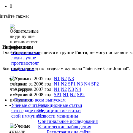
0
Читайте также:
Информация
Посетители, находящиеся в группе
Общительные
Гости
, не могут оставлять
люди лучше
противостоят
Быстрый переход по разделам журнала "Intensive Care Journal":
инфекциям
Архив за 2005 год:
N1
N2
N3
Архив за 2006 год:
N1
N2
SP1
N3
N4
SP2
Архив за 2007 год:
N1
N2
N3
N4
Архив за 2008 год:
SP1
N1
N2
SP2
Поиск по всем выпускам
Ученые считают,
Редакционные статьи
что сердце имеет
Медицинские статьи
свой иммунитет
Новости медицины
Оригинальные исследования
Клинические наблюдения
Регистрация на сайте