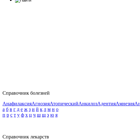
Справочник болезней
Анафилаксия
Агнозия
Атопический
Анкилоз
Адентия
Амнезия
Ан
а
б
в
г
д
е
ж
з
и
й
к
л
м
н
о
п
р
с
т
у
ф
х
ц
ч
ш
щ
э
ю
я
Справочник лекарств