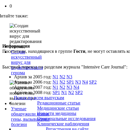
0
Читайте также:
Информация
Посетители, находящиеся в группе
Гости
, не могут оставлять
Создан
искусственный
вирус для
Быстрый переход по разделам журнала "Intensive Care Journal":
редактирования
генома
Архив за 2005 год:
N1
N2
N3
Архив за 2006 год:
N1
N2
SP1
N3
N4
SP2
Архив за 2007 год:
N1
N2
N3
N4
Архив за 2008 год:
SP1
N1
N2
SP2
Поиск по всем выпускам
Редакционные статьи
Медицинские статьи
Ученые
Новости медицины
обнаружили новые
Оригинальные исследования
гены, вызывающие
Клинические наблюдения
болезни
Регистрация на сайте