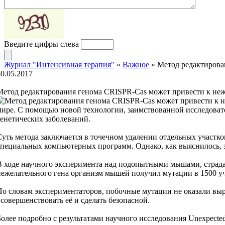
Введите цифры слева
Журнал "Интенсивная терапия"
»
Важное
» Метод редактирова
30.05.2017
Метод редактирования генома CRISPR-Cas может привести к не
мире. С помощью новой технологии, заимствованной исследоват
генетических заболеваний.
Суть метода заключается в точечном удалении отдельных участ
специальных компьютерных программ. Однако, как выяснилось, э
В ходе научного эксперимента над подопытными мышами, страдаю
нежелательного гена организм мышей получил мутации в 1500 у
По словам экспериментаторов, побочные мутации не оказали вы
усовершенствовать её и сделать безопасной.
Более подробно с результатами научного исследования Unexpected 