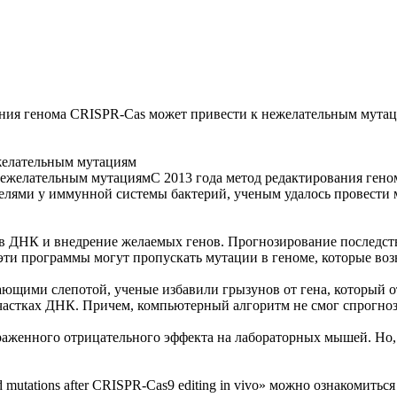
ния генома CRISPR-Cas может привести к нежелательным мута
желательным мутациям
С 2013 года метод редактирования ген
елями у иммунной системы бактерий, ученым удалось провести
ков ДНК и внедрение желаемых генов. Прогнозирование последс
ти программы могут пропускать мутации в геноме, которые воз
щими слепотой, ученые избавили грызунов от гена, который отв
частках ДНК. Причем, компьютерный алгоритм не смог спрогнози
раженного отрицательного эффекта на лабораторных мышей. Но,
mutations after CRISPR-Cas9 editing in vivo» можно ознакомиться