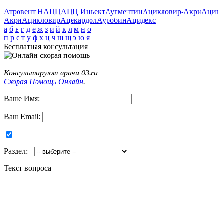
Атровент Н
АЦЦ
АЦЦ Инъект
Аугментин
Ацикловир-Акри
Аци
Акри
Ацикловир
Ацекардол
Ауробин
Ацидекс
а
б
в
г
д
е
ж
з
и
й
к
л
м
н
о
п
р
с
т
у
ф
х
ц
ч
ш
щ
э
ю
я
Бесплатная консультация
Консультируют врачи 03.ru
Скорая Помощь Онлайн
.
Ваше Имя:
Ваш Email:
Раздел:
Текст вопроса