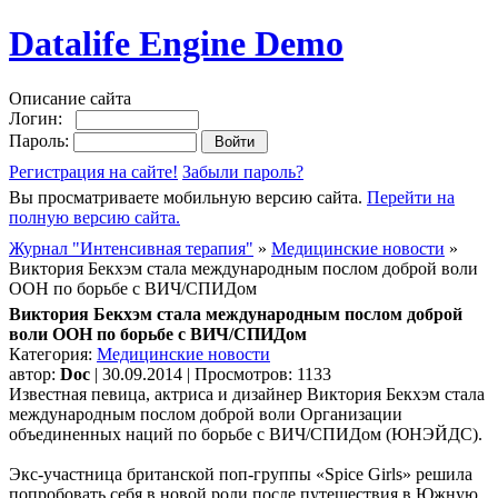
Datalife Engine Demo
Описание сайта
Логин:
Пароль:
Регистрация на сайте!
Забыли пароль?
Вы просматриваете мобильную версию сайта.
Перейти на
полную версию сайта.
Журнал "Интенсивная терапия"
»
Медицинские новости
»
Виктория Бекхэм стала международным послом доброй воли
ООН по борьбе с ВИЧ/СПИДом
Виктория Бекхэм стала международным послом доброй
воли ООН по борьбе с ВИЧ/СПИДом
Категория:
Медицинские новости
автор:
Doc
| 30.09.2014 | Просмотров: 1133
Известная певица, актриса и дизайнер Виктория Бекхэм стала
международным послом доброй воли Организации
объединенных наций по борьбе с ВИЧ/СПИДом (ЮНЭЙДС).
Экс-участница британской поп-группы «Spice Girls» решила
попробовать себя в новой роли после путешествия в Южную