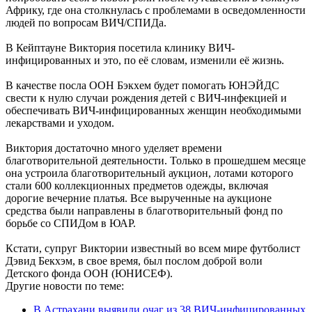
Африку, где она столкнулась с проблемами в осведомленности
людей по вопросам ВИЧ/СПИДа.
В Кейптауне Виктория посетила клинику ВИЧ-
инфицированных и это, по её словам, изменили её жизнь.
В качестве посла ООН Бэкхем будет помогать ЮНЭЙДС
свести к нулю случаи рождения детей с ВИЧ-инфекцией и
обеспечивать ВИЧ-инфицированных женщин необходимыми
лекарствами и уходом.
Виктория достаточно много уделяет времени
благотворительной деятельности. Только в прошедшем месяце
она устроила благотворительный аукцион, лотами которого
стали 600 коллекционных предметов одежды, включая
дорогие вечерние платья. Все вырученные на аукционе
средства были направлены в благотворительный фонд по
борьбе со СПИДом в ЮАР.
Кстати, супруг Виктории известный во всем мире футболист
Дэвид Бекхэм, в свое время, был послом доброй воли
Детского фонда ООН (ЮНИСЕФ).
Другие новости по теме:
В Астрахани выявили очаг из 38 ВИЧ-инфицированных