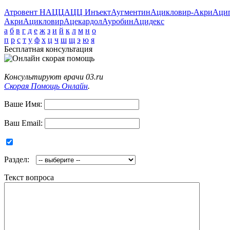
Атровент Н
АЦЦ
АЦЦ Инъект
Аугментин
Ацикловир-Акри
Аци
Акри
Ацикловир
Ацекардол
Ауробин
Ацидекс
а
б
в
г
д
е
ж
з
и
й
к
л
м
н
о
п
р
с
т
у
ф
х
ц
ч
ш
щ
э
ю
я
Бесплатная консультация
Консультируют врачи 03.ru
Скорая Помощь Онлайн
.
Ваше Имя:
Ваш Email:
Раздел:
Текст вопроса