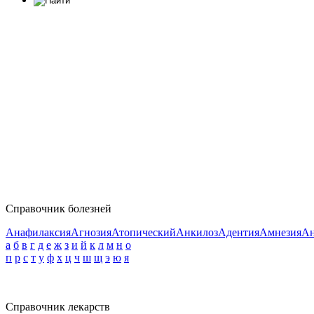
Справочник болезней
Анафилаксия
Агнозия
Атопический
Анкилоз
Адентия
Амнезия
Ан
а
б
в
г
д
е
ж
з
и
й
к
л
м
н
о
п
р
с
т
у
ф
х
ц
ч
ш
щ
э
ю
я
Справочник лекарств