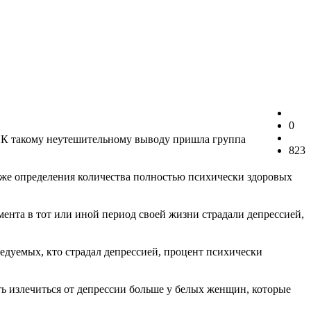
0
. К такому неутешительному выводу пришла группа
823
кже определения количества полностью психически здоровых
ента в тот или иной период своей жизни страдали депрессией,
ледуемых, кто страдал депрессией, процент психически
ть излечиться от депрессии больше у белых женщин, которые