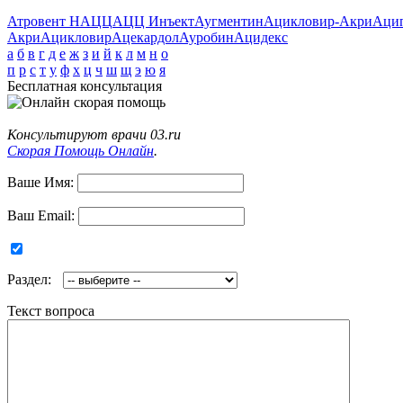
Атровент Н
АЦЦ
АЦЦ Инъект
Аугментин
Ацикловир-Акри
Аци
Акри
Ацикловир
Ацекардол
Ауробин
Ацидекс
а
б
в
г
д
е
ж
з
и
й
к
л
м
н
о
п
р
с
т
у
ф
х
ц
ч
ш
щ
э
ю
я
Бесплатная консультация
Консультируют врачи 03.ru
Скорая Помощь Онлайн
.
Ваше Имя:
Ваш Email:
Раздел:
Текст вопроса