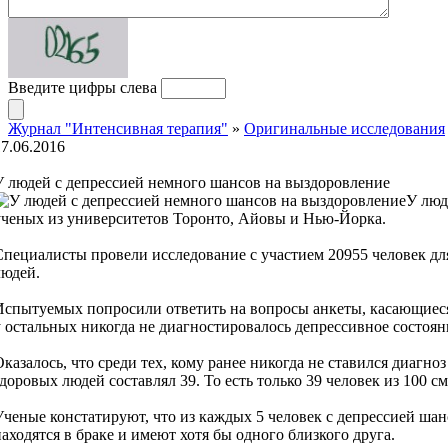
Введите цифры слева
Журнал "Интенсивная терапия"
»
Оригинальные исследования
17.06.2016
У людей с депрессией немного шансов на выздоровление
У люд
ученых из университетов Торонто, Айовы и Нью-Йорка.
Специалисты провели исследование с участием 20955 человек дл
людей.
Испытуемых попросили ответить на вопросы анкеты, касающиеся 
у остальных никогда не диагностировалось депрессивное состоян
Оказалось, что среди тех, кому ранее никогда не ставился диагн
здоровых людей составлял 39. То есть только 39 человек из 100 
Ученые констатируют, что из каждых 5 человек с депрессией шан
находятся в браке и имеют хотя бы одного близкого друга.