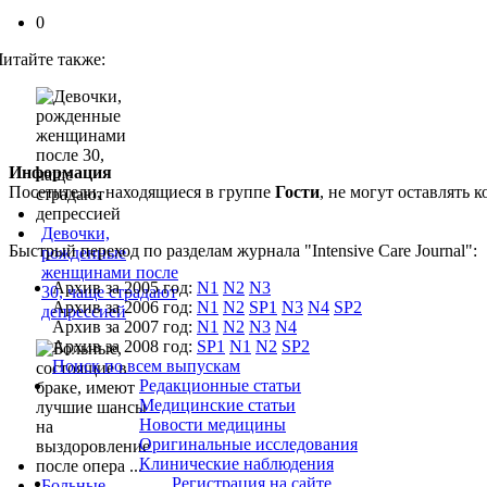
0
Читайте также:
Информация
Посетители, находящиеся в группе
Гости
, не могут оставлять
Девочки,
Быстрый переход по разделам журнала "Intensive Care Journal":
рожденные
женщинами после
Архив за 2005 год:
N1
N2
N3
30, чаще страдают
Архив за 2006 год:
N1
N2
SP1
N3
N4
SP2
депрессией
Архив за 2007 год:
N1
N2
N3
N4
Архив за 2008 год:
SP1
N1
N2
SP2
Поиск по всем выпускам
Редакционные статьи
Медицинские статьи
Новости медицины
Оригинальные исследования
Клинические наблюдения
Регистрация на сайте
Больные,