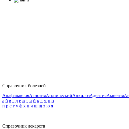
Справочник болезней
Анафилаксия
Агнозия
Атопический
Анкилоз
Адентия
Амнезия
Ан
а
б
в
г
д
е
ж
з
и
й
к
л
м
н
о
п
р
с
т
у
ф
х
ц
ч
ш
щ
э
ю
я
Справочник лекарств