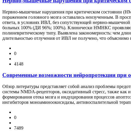
Нервно-мышечные нарушения при критическом с
Нервно-мышечные нарушения при критическом состоянии (НМН
поражением головного мозга оставались неизученным. В прос
ответа, в условиях ИВЛ, без сопутствующей нервно-мышечной
больных 100% (ДИ 96%; 100%). Клинически НМНКС проявляютс
полиневритическому типу. Выявлена закономерность: чем дл
длительностью отлучения от ИВЛ не получено, что объяснимо
0
4148
Современные возможности нейропротекции при о
Обзор литературы представляет собой анализ проблемы предот
системы NMDA-рецепторов, оксидативный стресс, также как 
формирования отека мозга и индуцирования процессов апопто
ингибиторов моноаминоокисидазы, антивоспалительной терапи
0
7489