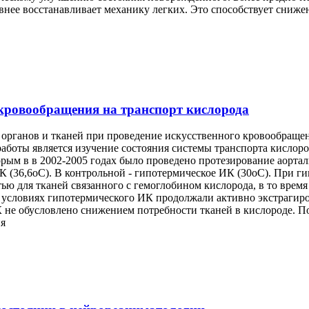
внее восстанавливает механику легких. Это способствует сниж
кровообращения на транспорт кислорода
ы органов и тканей при проведение искусственного кровообраще
аботы является изучение состояния системы транспорта кислор
рым в в 2002-2005 годах было проведено протезирование аортал
К (36,6оС). В контрольной - гипотермическое ИК (30оС). При 
ью для тканей связанного с гемоглобином кислорода, в то врем
в условиях гипотермического ИК продолжали активно экстрагир
К не обусловлено снижением потребности тканей в кислороде. 
ия