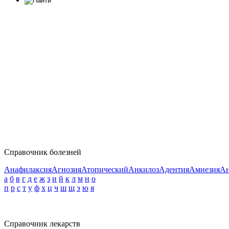
Справочник болезней
Анафилаксия
Агнозия
Атопический
Анкилоз
Адентия
Амнезия
Ан
а
б
в
г
д
е
ж
з
и
й
к
л
м
н
о
п
р
с
т
у
ф
х
ц
ч
ш
щ
э
ю
я
Справочник лекарств