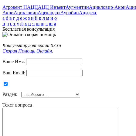
Атровент Н
АЦЦ
АЦЦ Инъект
Аугментин
Ацикловир-Акри
Аци
Акри
Ацикловир
Ацекардол
Ауробин
Ацидекс
а
б
в
г
д
е
ж
з
и
й
к
л
м
н
о
п
р
с
т
у
ф
х
ц
ч
ш
щ
э
ю
я
Бесплатная консультация
Консультируют врачи 03.ru
Скорая Помощь Онлайн
.
Ваше Имя:
Ваш Email:
Раздел:
Текст вопроса