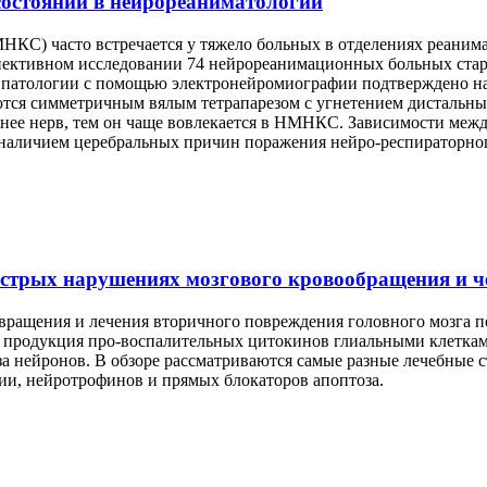
остоянии в нейрореаниматологии
КС) часто встречается у тяжело больных в отделениях реани
пективном исследовании 74 нейрореанимационных больных старш
 патологии с помощью электронейромиографии подтверждено на
я симметричным вялым тетрапарезом с угнетением дистальных
иннее нерв, тем он чаще вовлекается в НМНКС. Зависимости м
 наличием церебральных причин поражения нейро-респираторно
стрых нарушениях мозгового кровообращения и че
вращения и лечения вторичного повреждения головного мозга п
и продукция про-воспалительных цитокинов глиальными клетка
за нейронов. В обзоре рассматриваются самые разные лечебные
и, нейротрофинов и прямых блокаторов апоптоза.