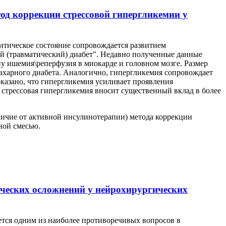
од коррекции стрессовой гипергликемии у
ритическое состояние сопровождается развитием
ий (травматический) диабет". Недавно полученные данные
пу ишемия\реперфузия в миокарде и головном мозге. Размер
сахарного диабета. Аналогично, гипергликемия сопровождает
казано, что гипергликемия усиливает проявления
 стрессовая гипергликемия вносит существенный вклад в более
тличие от активной инсулинотерапии) метода коррекции
ной смесью.
ческих осложнений у нейрохирургических
тся одним из наиболее противоречивых вопросов в