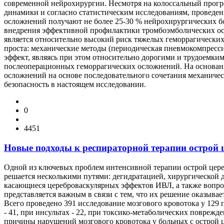
современной нейрохирургии. Несмотря на колоссальный прогре
динамики и согласно статистическим исследованиям, проведе
осложнений получают не более 25-30 % нейрохирургических бо
внедрения эффективной профилактики тромбоэмболических осл
является относительно высокий риск тяжелых геморрагически
проста: механические методы (периодическая пневмокомпресси
эффект, являясь при этом относительно дорогими и трудоемки
послеоперационных геморрагических осложнений. На основан
осложнений на основе последовательного сочетания механиче
безопасность в настоящем исследовании.
0
4451
Новые подходы к респираторной терапии острой 
Одной из ключевых проблем интенсивной терапии острой цереб
решается несколькими путями: дегидратацией, хирургической 
касающиеся цереброваскулярных эффектов ИВЛ, а также вопр
представляется важным в связи с тем, что их решение оказы
Всего проведено 391 исследование мозгового кровотока у 129 
- 41, при инсультах - 22, при токсико-метаболических поврежд
причины нарушений мозгового кровотока у больных с острой ц