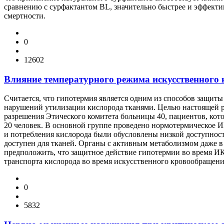
сравнению с сурфактантом BL, значительно быстрее и эффекти
смертности.
0
12602
Влияние температурного режима искусственного 
Считается, что гипотермия является одним из способов защит
нарушений утилизации кислорода тканями. Целью настоящей р
разрешения Этического комитета больницы 40, пациентов, кото
20 человек. В основной группе проведено нормотермическое И
и потребления кислорода были обусловлены низкой доступност
доступен для тканей. Органы с активным метаболизмом даже 
предположить, что защитное действие гипотермии во время И
транспорта кислорода во время искусственного кровообращен
0
5832