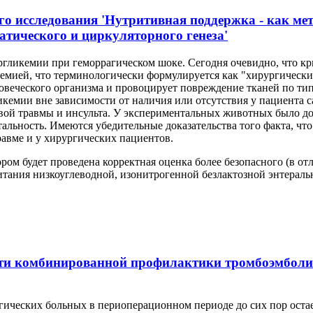
о исследования 'Нутритивная поддержка - как мет
атического и циркуляторного генеза'
ергликемии при геморрагическом шоке. Сегодня очевидно, что к
кемией, что терминологически формулируется как "хирургическ
ловеческого организма и провоцирует повреждение тканей по ти
кемии вне зависимости от наличия или отсутствия у пациента 
вой травмы и инсульта. У экспериментальных животных было до
льность. Имеются убедительные доказательства того факта, что
авме и у хирургических пациентов.
ром будет проведена корректная оценка более безопасного (в о
тания низкоуглеводной, изонитрогенной безлактозной энтераль
сти комбинированной профилактики тромбоэмболи
ческих больных в периоперационном периоде до сих пор остае