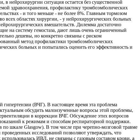
и, в нейрохирургии ситуация остается без существенной
темой здравоохранения, профилактику тромбоэмболических
ьствах - и того меньше - не более 8%. Главным тормозом
о всех областях хирургии, - у нейрохирургических больных
 нейрохирургических вмешательств. Дилемма достаточно
щие на систему гемостаза, дают лишь очень ограниченный
тельно дешевы, но конкретно связаны с риском
ированный метод профилактики тромбоэмболических
ических больных и попытались оценить его эффективность и
 гипертензии (ВЧГ). В настоящее время эта проблема
 актуальным обсудить малоизученные вопросы этой проблемы,
рвентиляции в коррекции ВЧГ. Обсуждение этих вопросов
показаний к режимам и способам респираторной поддержки.
в по шкале Glasgow). В том числе при черепно-мозговой травме
ты проведенных исследований позволяют утверждать, что
использовалась ИВЛ, не связаны с газовым составом крови, а