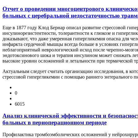
Отчет о проведении многоцентрового клиническог
больных с церебральной недостаточностью травм
Еще в 1877 году Клод Бернар описал развитие стрессовой гип
инсулинорезистентности, толерантности к глюкозе и гипергли
доказывают, что даже умеренная гипергликемия опасна для че
инфаркта сердечной мышцы всегда больше в условиях гипергли
неблагоприятный неврологический исход после черепно-мозго
эндотоксинового шока и терапия инсулином может снижать лета
высокие уровни осложнений и летальности при термической тр
Актуальным следует считать организацию исследования, в кото
стрессовой гипергликемии с помощью раннего энтерального пи
0
6015
Анализ клинической эффективности и безопасно
больных в периоперационном периоде
Профилактика тромбоэмболических осложнений у нейрохирурги