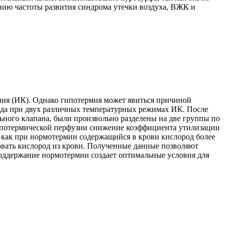
ению частоты развития синдрома утечки воздуха, ВЖК и
ния (ИК). Однако гипотермия может явиться причиной
ода при двух различных температурных режимах ИК. После
ьного клапана, были произвольно разделены на две группы по
гипотермической перфузии снижение коэффициента утилизации
я как при нормотермии содержащийся в крови кислород более
овать кислород из крови. Полученные данные позволяют
Поддержание нормотермии создает оптимальные условия для