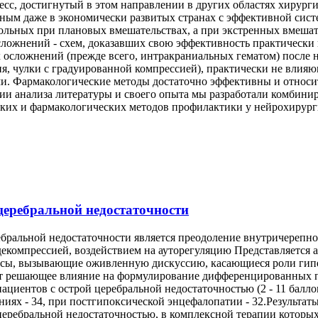
сс, достигнутый в этом направлении в других областях хирурги
нным даже в экономически развитых странах с эффективной сис
льных при плановых вмешательствах, а при экстренных вмешател
ожнений - схем, доказавших свою эффективность практически в
х осложнений (прежде всего, интракраниальных гематом) после
я, чулки с градуированной компрессией), практически не влияю
ми. Фармакологические методы достаточно эффективны и относи
ии анализа литературы и своего опыта мы разработали комбин
ских и фармакологических методов профилактики у нейрохирург
церебральной недостаточности
ральной недостаточности является преодоление внутричерепной
декомпрессией, воздействием на ауторегуляцию Представляется
осы, вызывающие оживленную дискуссию, касающиеся роли гипе
вает решающее влияние на формулирование дифференцированных 
пациентов с острой церебральной недостаточностью (2 - 11 балло
ениях - 34, при постгипоксической энцефалопатии - 32.Результа
еребральной недостаточностью, в комплексной терапии которых 