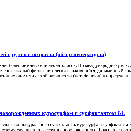
й грудного возраста (обзор литературы)
ает большое внимание неонатологов. По международному класс
ак очень сложный филогенетически сложившийся, динамичный ко
уктов их биохимической активности (метаболитов) в определен
 новорожденных куросурфом и сурфактантом BL
репаратов натурального сурфактанта: куросурфа и сурфактанта
ческому улучшению состояния новорожденного. Более предпочтит