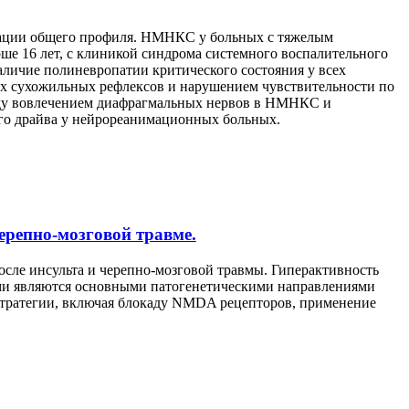
мации общего профиля. НМНКС у больных с тяжелым
е 16 лет, с клиникой синдрома системного воспалительного
личие полиневропатии критического состояния у всех
 сухожильных рефлексов и нарушением чувствительности по
ежду вовлечением диафрагмальных нервов в НМНКС и
го драйва у нейрореанимационных больных.
репно-мозговой травме.
осле инсульта и черепно-мозговой травмы. Гиперактивность
ми являются основными патогенетическими направлениями
 стратегии, включая блокаду NMDA рецепторов, применение