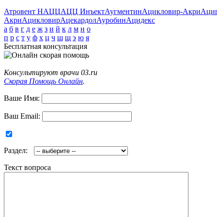
Атровент Н
АЦЦ
АЦЦ Инъект
Аугментин
Ацикловир-Акри
Аци
Акри
Ацикловир
Ацекардол
Ауробин
Ацидекс
а
б
в
г
д
е
ж
з
и
й
к
л
м
н
о
п
р
с
т
у
ф
х
ц
ч
ш
щ
э
ю
я
Бесплатная консультация
Консультируют врачи 03.ru
Скорая Помощь Онлайн
.
Ваше Имя:
Ваш Email:
Раздел:
Текст вопроса