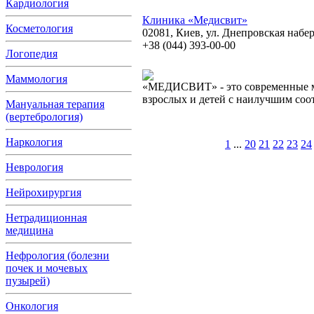
Кардиология
Клиника «Медисвит»
Косметология
02081, Киев, ул. Днепровская набе
+38 (044) 393-00-00
Логопедия
Маммология
«МЕДИСВИТ» - это современные м
взрослых и детей с наилучшим со
Мануальная терапия
(вертебрология)
Наркология
1
...
20
21
22
23
24
Неврология
Нейрохирургия
Нетрадиционная
медицина
Нефрология (болезни
почек и мочевых
пузырей)
Онкология