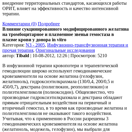
внедрение территориальных стандартов, касающихся работы
ОРИТ, влияет на эффективность и качество интенсивной
терапии.
Комментарии (0)
Подробнее
Влияние сукцинированного модифицированного желатина
на тромбоцитарное и плазменное звенья гемостаза в
плазме крови у донора in vitro
Категория:
N3 - 2005
,
Инфузионно-трансфузионная терапия и
прочая терапия
,
Оригинальные исследования
автор:
Tibald
| 10-08-2012, 12:26 | Просмотров: 5210
В инфузионной терапии кровопотери и терапевтической
гемодилюции широко используют гемодинамические
кровезаменители на основе желатина (гелофузин,
желатиноль), гидроксиэтилкрахмала (130/0,4, 200/0,5 и
450/0,7), декстрана (полиглюкин, реополиглюкин) и
полиэтиленгликоля (полиоксидин). Общеизвестно, что
производные гидроксиэтилкрахмала и декстрана обладают
прямым отрицательным воздействия на первичный и
вторичный гемостаз, в то время как производные желатина и
полиэтиленгликоля не оказывают такого воздействия.
Учитывая, что к применению в России разрешены 3
гемодинамических кровезаменителя на основе желатина
(желатиноль, модежель, гелофузин), мы выбрали для