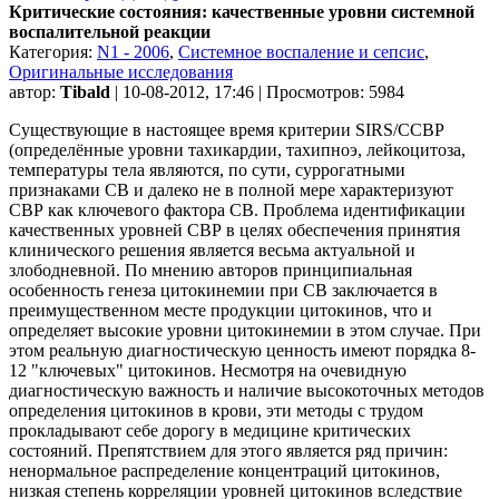
Критические состояния: качественные уровни системной
воспалительной реакции
Категория:
N1 - 2006
,
Системное воспаление и сепсис
,
Оригинальные исследования
автор:
Tibald
| 10-08-2012, 17:46 | Просмотров: 5984
Существующие в настоящее время критерии SIRS/ССВР
(определённые уровни тахикардии, тахипноэ, лейкоцитоза,
температуры тела являются, по сути, суррогатными
признаками СВ и далеко не в полной мере характеризуют
СВР как ключевого фактора СВ. Проблема идентификации
качественных уровней СВР в целях обеспечения принятия
клинического решения является весьма актуальной и
злободневной. По мнению авторов принципиальная
особенность генеза цитокинемии при СВ заключается в
преимущественном месте продукции цитокинов, что и
определяет высокие уровни цитокинемии в этом случае. При
этом реальную диагностическую ценность имеют порядка 8-
12 "ключевых" цитокинов. Несмотря на очевидную
диагностическую важность и наличие высокоточных методов
определения цитокинов в крови, эти методы с трудом
прокладывают себе дорогу в медицине критических
состояний. Препятствием для этого является ряд причин:
ненормальное распределение концентраций цитокинов,
низкая степень корреляции уровней цитокинов вследствие