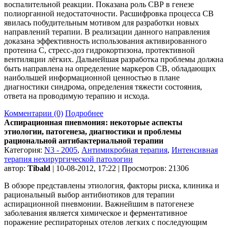
воспалительной реакции. Показана роль СВР в генезе
полиорганной недостаточности. Расшифровка процесса СВ
явилась побудительным мотивом для разработки новых
направлений терапии. В реализации данного направления
доказана эффективность использования активированного
протеина С, стресс-доз гидрокортизона, протективной
вентиляции лёгких. Дальнейшая разработка проблемы должна
быть направлена на определение маркеров СВ, обладающих
наибольшей информационной ценностью в плане
диагностики синдрома, определения тяжести состояния,
ответа на проводимую терапию и исхода.
Комментарии (0)
Подробнее
Аспирационная пневмония: некоторые аспекты
этиологии, патогенеза, диагностики и проблемы
рациональной антибактериальной терапии
Категория:
N3 - 2005
,
Антимикробная терапия
,
Интенсивная
терапия нехирургической патологии
автор:
Tibald
| 10-08-2012, 17:22 | Просмотров: 21306
В обзоре представлены этиология, факторы риска, клиника и
рациональный выбор антибиотиков для терапии
аспирационной пневмонии. Важнейшим в патогенезе
заболевания является химическое и ферментативное
поражение респираторных отелов легких с последующим