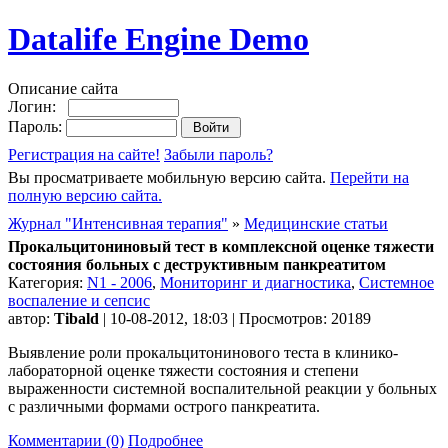
Datalife Engine Demo
Описание сайта
Логин:
Пароль:
Регистрация на сайте!
Забыли пароль?
Вы просматриваете мобильную версию сайта.
Перейти на
полную версию сайта.
Журнал "Интенсивная терапия"
»
Медицинские статьи
Прокальцитониновый тест в комплексной оценке тяжести
состояния больных с деструктивным панкреатитом
Категория:
N1 - 2006
,
Мониторинг и диагностика
,
Системное
воспаление и сепсис
автор:
Tibald
| 10-08-2012, 18:03 | Просмотров: 20189
Выявление роли прокальцитонинового теста в клинико-
лабораторной оценке тяжести состояния и степени
выраженности системной воспалительной реакции у больных
с различными формами острого панкреатита.
Комментарии (0)
Подробнее