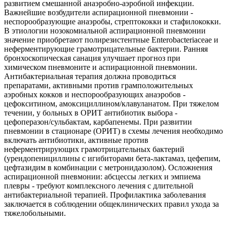
развитием смешанной анаэробно-аэробной инфекции.
Важнейшие возбудители аспирационной пневмонии -
неспорообразующие анаэробы, стрептококки и стафилококки.
В этиологии нозокомиальной аспирационной пневмонии
значение приобретают полирезистентные Enterobacteriaceae и
неферментирующие грамотрицательные бактерии. Ранняя
бронхоскопическая санация улучшает прогноз при
химическом пневмоните и аспирационной пневмонии.
Антибактериальная терапия должна проводиться
препаратами, активными против грамположительных
аэробных кокков и неспорообразующих анаэробов -
цефокситином, амоксициллином/клавуланатом. При тяжелом
течении, у больных в ОРИТ антибиотик выбора -
цефоперазон/сульбактам, карбапенемы. При развитии
пневмонии в стационаре (ОРИТ) в схемы лечения необходимо
включать антибиотики, активные против
неферментрирующих грамотрицательных бактерий
(уреидопенициллины с игибиторами бета-лактамаз, цефепим,
цефтазидим в комбинации с метронидазолом). Осложнения
аспирационной пневмонии: абсцессы легких и эмпиема
плевры - требуют комплексного лечения с длительной
антибактериальной терапией. Профилактика заболевания
заключается в соблюдении общеклинических правил ухода за
тяжелобольными.