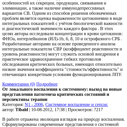
особенностей их секреции, продукции, связывания и
элиминации, а также наличие иммунодепрессивных
вариантов СВ. Одним из способов решения обозначенных
проблем является оценка выраженности цитокинемии в виде
интегральных показателей с учётом биологической важности
и диагностической значимости каждого фактора . В этих
целях авторы исследовали концентрации в крови цитокинов:
ФНОa, интерлейкинов (ИЛ)-1b, 6, 8, 10 и острофазного СРБ .
Разработанные авторами на основе проведенного анализа
интегральные показатели СВР (коэффициент реактивности и
уровень реактивности) могут служить основой внедрения в
практическое здравоохранение гибких протоколов
обследования критических больных, имеющих относительно
низкие значения коэффициента "стоимость/эффективность" и
отвечающих конкретным условиям функционирования ЛПУ.
Комментарии (0)
Подробнее
От локального воспаления к системному: выход на новые
представления патогенеза критических состояний и
перспективы терапии
Категория:
N1 - 2006
,
Системное воспаление и сепсис
автор:
Tibald
| 10-08-2012, 17:38 | Просмотров: 7217
В работе отражена эволюция взглядов на природу воспаления.
Сформулированы современные представления о системной