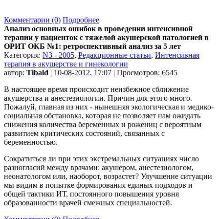
Комментарии (0)
Подробнее
Анализ основных ошибок в проведении интенсивной
терапии у пациенток с тяжелой акушерской патологией в
ОРИТ ОКБ №1: ретроспективный анализ за 5 лет
Категория:
N3 - 2005
,
Редакционные статьи
,
Интенсивная
терапия в акушерстве и гинекологии
автор:
Tibald
| 10-08-2012, 17:07 | Просмотров: 6545
В настоящее время происходит неизбежное сближение
акушерства и анестезиологии. Причин для этого много.
Пожалуй, главная из них - нынешняя экологическая и медико-
социальная обстановка, которая не позволяет нам ожидать
снижения количества беременных и рожениц с вероятным
развитием критических состояний, связанных с
беременностью.
Сократиться ли при этих экстремальных ситуациях число
разногласий между врачами: акушером, анестезиологом,
неонатологом или, наоборот, возрастет? Улучшение ситуации
мы видим в попытке формирования единых подходов и
общей тактики ИТ, постоянного повышения уровня
образованности врачей смежных специальностей.