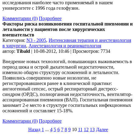
исследования наиболее часто применяемый в нашем
университете с 1996 года гелофузин.
Комментарии (0)
Подробнее
Факторы риска возникновения госпитальной пневмонии и
летальности у пациентов после хирургических
вмешательств
Категория:
N3 - 2005
,
Интенсивная терапия и анестезиология
в хирургии
,
Анестезиология и реаниматология
автор:
Tibald
| 10-08-2012, 10:46 | Просмотров: 7734
Внедрение новых технологий, повышающих выживаемость в
период шока и острой дыхательной недостаточности,
изменило общую структуру осложнений и летальности.
Появились совершенно новые нозологии, не
регистрировавшиеся ранее в клинической практике:
ангиогенный сепсис, острый респираторный дистресс-
синдром (ОРДС), полиорганная недостаточность, вентилятор-
ассоциированная пневмония (ВАП). Госпитальная пневмония
занимает 2-е место в структуре госпитальных инфекционных
осложнений и составляет 15-18%.
Комментарии (0)
Подробнее
Назад
1
...
4
5
6
7
8
9
10
11
12
13
Далее