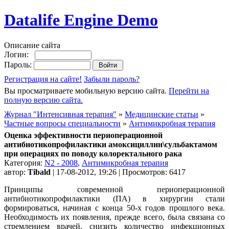
Datalife Engine Demo
Описание сайта
Логин:
Пароль:
Регистрация на сайте!
Забыли пароль?
Вы просматриваете мобильную версию сайта.
Перейти на
полную версию сайта.
Журнал "Интенсивная терапия"
»
Медицинские статьи
»
Частные вопросы специальности
»
Антимикробная терапия
Оценка эффективности периоперационной
антибиотикопрофилактики амоксициллин\сульбактамом
при операциях по поводу колоректального рака
Категория:
N2 - 2008
,
Антимикробная терапия
автор:
Tibald
| 17-08-2012, 19:26 | Просмотров: 6417
Принципы современной периоперационной
антибиотикопрофилактики (ПА) в хирургии стали
формироваться, начиная с конца 50-х годов прошлого века.
Необходимость их появления, прежде всего, была связана со
стремлением врачей, снизить количество инфекционных