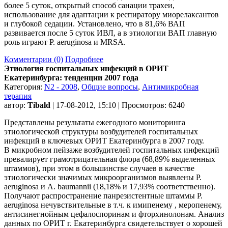
более 5 суток, открытый способ санации трахеи,
использование для адаптации к респиратору миорелаксантов
и глубокой седации. Установлено, что в 81,6% ВАП
развивается после 5 суток ИВЛ, а в этиологии ВАП главную
роль играют P. aeruginosa и MRSA.
Комментарии (0)
Подробнее
Этиология госпитальных инфекций в ОРИТ
Екатеринбурга: тенденции 2007 года
Категория:
N2 - 2008
,
Общие вопросы
,
Антимикробная
терапия
автор:
Tibald
| 17-08-2012, 15:10 | Просмотров: 6240
Представлены результаты ежегодного мониторинга
этиологической структуры возбудителей госпитальных
инфекций в ключевых ОРИТ Екатеринбурга в 2007 году.
В микробном пейзаже возбудителей госпитальных инфекций
превалирует грамотрицательная флора (68,89% выделенных
штаммов), при этом в большинстве случаев в качестве
этиологически значимых микроорганизмов выявлены P.
aeruginosa и A. baumannii (18,18% и 17,93% соответственно).
Получают распространение панрезистентные штаммы P.
aeruginosa нечувствительные в т.ч. к имипенему , меропенему,
антисинегнойным цефалоспоринам и фторхинолонам. Анализ
данных по ОРИТ г. Екатеринбурга свидетельствует о хорошей