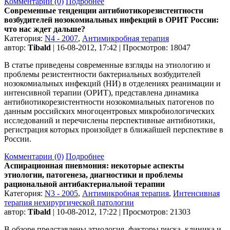
Комментарии (0)
Подробнее
Современные тенденции антибиотикорезистентности
возбудителей нозокомиальных инфекций в ОРИТ России:
что нас ждет дальше?
Категория:
N4 - 2007
,
Антимикробная терапия
автор:
Tibald
| 16-08-2012, 17:42 | Просмотров: 18047
В статье приведены современные взгляды на этиологию и
проблемы резистентности бактериальных возбудителей
нозокомиальных инфекций (НИ) в отделениях реанимации и
интенсивной терапии (ОРИТ), представлена динамика
антибиотикорезистентности нозокомиальных патогенов по
данным российских многоцентровых микробиологических
исследований и перечислены перспективные антибиотики,
регистрация которых произойдет в ближайшей перспективе в
России.
Комментарии (0)
Подробнее
Аспирационная пневмония: некоторые аспекты
этиологии, патогенеза, диагностики и проблемы
рациональной антибактериальной терапии
Категория:
N3 - 2005
,
Антимикробная терапия
,
Интенсивная
терапия нехирургической патологии
автор:
Tibald
| 10-08-2012, 17:22 | Просмотров: 21303
В обзоре представлены этиология, факторы риска, клиника и