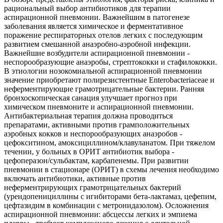
рациональный выбор антибиотиков для терапии
аспирационной пневмонии. Важнейшим в патогенезе
заболевания является химическое и ферментативное
поражение респираторных отелов легких с последующим
развитием смешанной анаэробно-аэробной инфекции.
Важнейшие возбудители аспирационной пневмонии -
неспорообразующие анаэробы, стрептококки и стафилококки.
В этиологии нозокомиальной аспирационной пневмонии
значение приобретают полирезистентные Enterobacteriaceae и
неферментирующие грамотрицательные бактерии. Ранняя
бронхоскопическая санация улучшает прогноз при
химическом пневмоните и аспирационной пневмонии.
Антибактериальная терапия должна проводиться
препаратами, активными против грамположительных
аэробных кокков и неспорообразующих анаэробов -
цефокситином, амоксициллином/клавуланатом. При тяжелом
течении, у больных в ОРИТ антибиотик выбора -
цефоперазон/сульбактам, карбапенемы. При развитии
пневмонии в стационаре (ОРИТ) в схемы лечения необходимо
включать антибиотики, активные против
неферментрирующих грамотрицательных бактерий
(уреидопенициллины с игибиторами бета-лактамаз, цефепим,
цефтазидим в комбинации с метронидазолом). Осложнения
аспирационной пневмонии: абсцессы легких и эмпиема