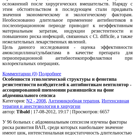
осложнений после хирургических вмешательств. Наряду с
этим обстоятельством в последующем стали придавать
значения экономическому и экологическому факторам.
Необоснованно длительное применение антибиотиков в
послеоперационном периоде приводит к неэффективным
материальным затратам, индукции резистентности и
повышению риска инфекций, связанных с Cl. difficile, а также
нежелательных лекарственных явлений.
Цель данного исследования - оценка эффективности
амоксициллина/сульбактама в качестве препарата для
периоперационной антибиотикопрофилактики при
колоректальных операциях.
Комментарии (0)
Подробнее
Особенности этиологической структуры и фенотипа
резистентности возбудителей к антибиотикам вентилятор -
ассоциированной пневмонии развившейся на фоне
абдоминального сепсиса
Категория:
N2 - 2008
,
Антимикробная терапия
,
Интенсивная
терапия и анестезиология в хирургии
автор:
Tibald
| 17-08-2012, 19:17 | Просмотров: 6657
У 96 больных с абдоминальным сепсисом изучены факторы
риска развития ВАП, среди которых наибольшее значение
имеют шок, интенстинальная недостаточность длительностью