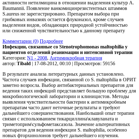
активности нетилмицина в отношении выделения культур A.
Baumannii. Появление ванкомицинрезистентных штаммов
S.aureus не зарегистрировано. Препаратом выбора при
грибковых инвазиях остается флуконазол, кроме случаев
выделения видов, обладающих природной устойчивостью
или сниженной чувствительностью к данному препарату
Комментарии (0)
Подробнее
Инфекции, связанные со Stenotrophomonas maltophilia у
пациентов отделений реанимации и интенсивной терапии
Категория:
N1 - 2008
,
Антимикробная терапия
автор:
Tibald
| 17-08-2012, 00:10 | Просмотров: 59156
В результате анализа литературных данных установлено.
Частота случаев инфекции, связанной со S. maltophilia в ОРИТ
заметно возросла. Выбор антибактериальных препаратов для
ведения таких инфекций представляет большую проблему для
микробиологической лаборатории и клиницистов. Методы
выявления чувствительности бактерии к антимикробным
препаратам часто дают неточные результаты и требуют
дальнейшего совершенствования. Наибольший опыт терапии
связан с использованием тикарциллина\клавуланата и
триметоприм\сульфометаксазола. Значение альтернативных
препаратов для ведения инфекции S. maltophilia, особенно
новых фторхинолонов требует дальнейшего изучения.