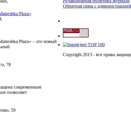
Редакционная политика журнала
ние,
Обратная связь с администрацие
atreshka Plaza»
А
atreshka Plaza» – это новый
льный
Copyright 2013 - все права защи
го, 78
нащена современным
рое позволяет
енко, 59