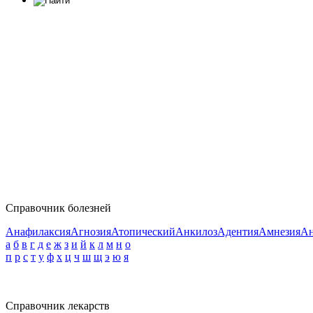
Справочник болезней
Анафилаксия
Агнозия
Атопический
Анкилоз
Адентия
Амнезия
Ан
а
б
в
г
д
е
ж
з
и
й
к
л
м
н
о
п
р
с
т
у
ф
х
ц
ч
ш
щ
э
ю
я
Справочник лекарств