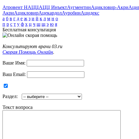
Атровент Н
АЦЦ
АЦЦ Инъект
Аугментин
Ацикловир-Акри
Аци
Акри
Ацикловир
Ацекардол
Ауробин
Ацидекс
а
б
в
г
д
е
ж
з
и
й
к
л
м
н
о
п
р
с
т
у
ф
х
ц
ч
ш
щ
э
ю
я
Бесплатная консультация
Консультируют врачи 03.ru
Скорая Помощь Онлайн
.
Ваше Имя:
Ваш Email:
Раздел:
Текст вопроса