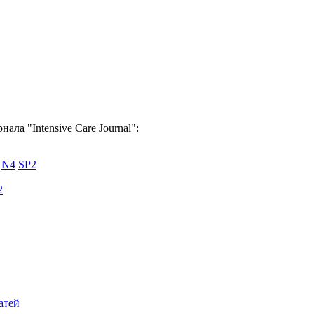
ала "Intensive Care Journal":
N4
SP2
2
атей