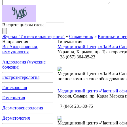
Введите цифры слева
Журнал "Интенсивная терапия"
»
Справочник
»
Клиники и це
Направления
Гинекология
Все
Аллергология,
Медицинский Центр «Ла Вита Сан
иммунология
Украина, Харьков, пр. Тракторостр
+38 (057) 364-05-23
Андрология (мужские
болезни)
Медицинский Центр «Ла Вита Сана
Гастроэнтерология
полное комплексное обследование 
Гинекология
Медицинский центр «Частный офи
Россия, Самара, пр. Карла Маркса 
Гомеопатия
+7 (846) 231-30-75
Дерматовенерология
Дерматология
Медицинский центр «Частный офи