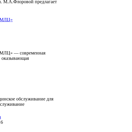
н. М.А.Флоровой предлагает
 «МЛЦ»
«МЛЦ» — современная
, оказывающая
цинское обслуживание для
бслуживание
а
16