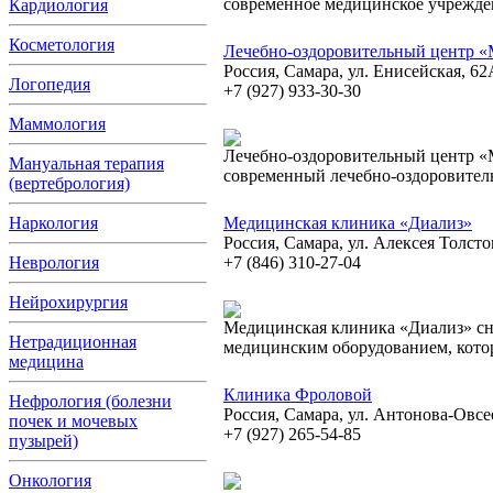
современное медицинское учрежде
Кардиология
Косметология
Лечебно-оздоровительный центр «M
Россия, Самара, ул. Енисейская, 62
Логопедия
+7 (927) 933-30-30
Маммология
Лечебно-оздоровительный центр «M
Мануальная терапия
современный лечебно-оздоровите
(вертебрология)
Наркология
Медицинская клиника «Диализ»
Россия, Самара, ул. Алексея Толсто
Неврология
+7 (846) 310-27-04
Нейрохирургия
Медицинская клиника «Диализ» с
Нетрадиционная
медицинским оборудованием, кото
медицина
Клиника Фроловой
Нефрология (болезни
Россия, Самара, ул. Антонова-Овсе
почек и мочевых
+7 (927) 265-54-85
пузырей)
Онкология