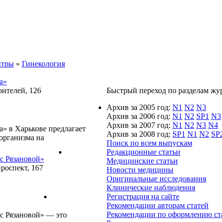
нтры
»
Гинекология
а»
оителей, 126
Быстрый переход по разделам журн
Архив за 2005 год:
N1
N2
N3
Архив за 2006 год:
N1
N2
SP1
N3
Архив за 2007 год:
N1
N2
N3
N4
» в Харькове предлагает
Архив за 2008 год:
SP1
N1
N2
SP
организма на
Поиск по всем выпускам
Редакционные статьи
с Рязановой»
Медицинские статьи
проспект, 167
Новости медицины
Оригинальные исследования
Клинические наблюдения
Регистрация на сайте
Рекомендации авторам статей
Рекомендации по оформлению ст
с Рязановой» — это