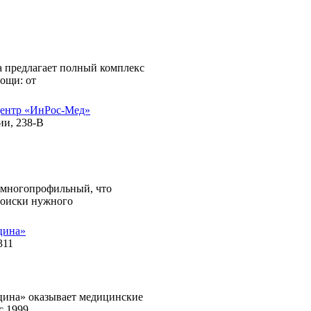
а предлагает полный комплекс
ощи: от
ентр «ИнРос-Мед»
ии, 238-В
многопрофильный, что
 поиски нужного
цина»
311
ина» оказывает медицинские
с 1999