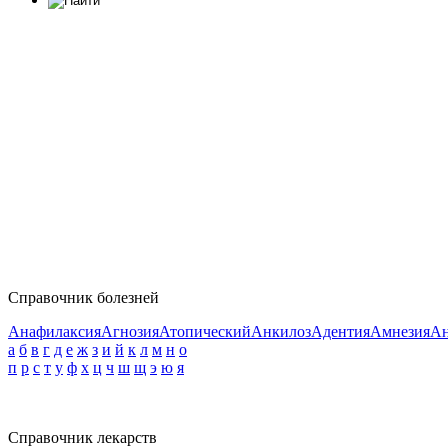
Справочник болезней
Анафилаксия
Агнозия
Атопический
Анкилоз
Адентия
Амнезия
Ан
а
б
в
г
д
е
ж
з
и
й
к
л
м
н
о
п
р
с
т
у
ф
х
ц
ч
ш
щ
э
ю
я
Справочник лекарств