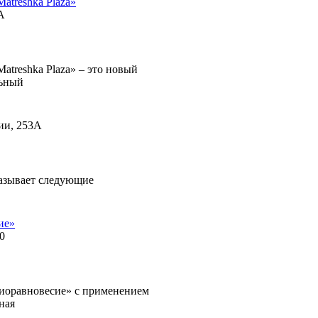
atreshka Plaza»
А
atreshka Plaza» – это новый
льный
ии, 253А
азывает следующие
ие»
0
иоравновесие» с применением
ная