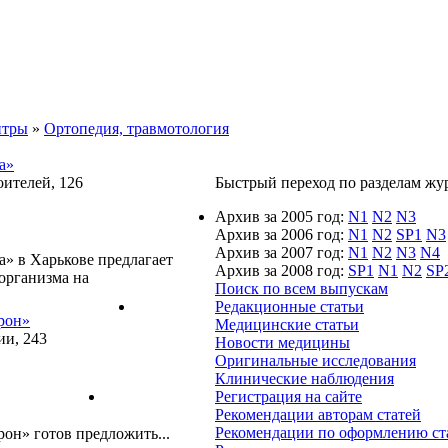
нтры
»
Ортопедия, травмотология
а»
оителей, 126
Быстрый переход по разделам журн
Архив за 2005 год:
N1
N2
N3
Архив за 2006 год:
N1
N2
SP1
N3
Архив за 2007 год:
N1
N2
N3
N4
» в Харькове предлагает
Архив за 2008 год:
SP1
N1
N2
SP
организма на
Поиск по всем выпускам
Редакционные статьи
рон»
Медицинские статьи
ии, 243
Новости медицины
Оригинальные исследования
Клинические наблюдения
Регистрация на сайте
Рекомендации авторам статей
Рекомендации по оформлению ст
он» готов предложить...