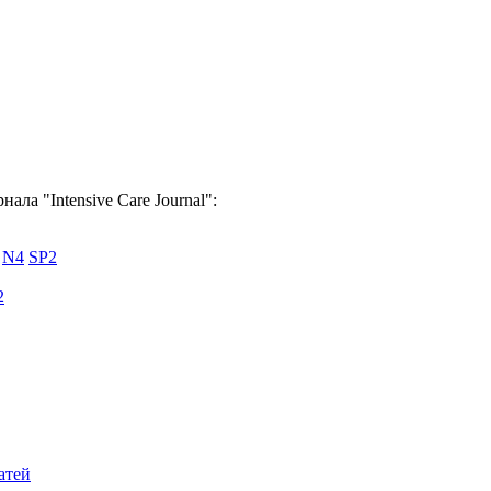
ала "Intensive Care Journal":
N4
SP2
2
атей