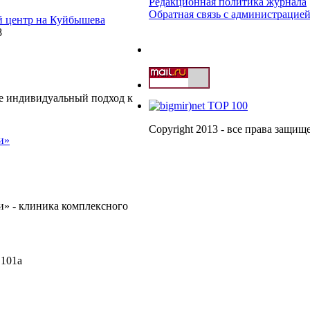
Редакционная политика журнала
Обратная связь с администрацие
й центр на Куйбышева
8
те индивидуальный подход к
Copyright 2013 - все права защи
и»
» - клиника комплексного
 101а