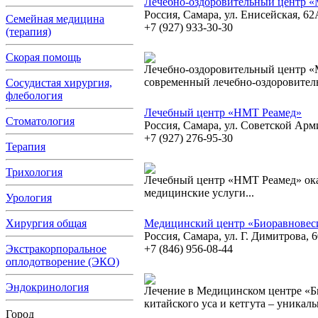
Лечебно-оздоровительный центр «M
Россия, Самара, ул. Енисейская, 62
Семейная медицина
+7 (927) 933-30-30
(терапия)
Скорая помощь
Лечебно-оздоровительный центр «M
современный лечебно-оздоровите
Сосудистая хирургия,
флебология
Лечебный центр «НМТ Реамед»
Стоматология
Россия, Самара, ул. Советской Арм
+7 (927) 276-95-30
Терапия
Трихология
Лечебный центр «НМТ Реамед» ок
медицинские услуги...
Урология
Хирургия общая
Медицинский центр «Биоравновес
Россия, Самара, ул. Г. Димитрова, 6
Экстракорпоральное
+7 (846) 956-08-44
оплодотворение (ЭКО)
Эндокринология
Лечение в Медицинском центре «Б
китайского уса и кетгута – уникаль
Город