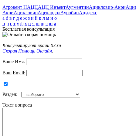
Атровент Н
АЦЦ
АЦЦ Инъект
Аугментин
Ацикловир-Акри
Аци
Акри
Ацикловир
Ацекардол
Ауробин
Ацидекс
а
б
в
г
д
е
ж
з
и
й
к
л
м
н
о
п
р
с
т
у
ф
х
ц
ч
ш
щ
э
ю
я
Бесплатная консультация
Консультируют врачи 03.ru
Скорая Помощь Онлайн
.
Ваше Имя:
Ваш Email:
Раздел:
Текст вопроса