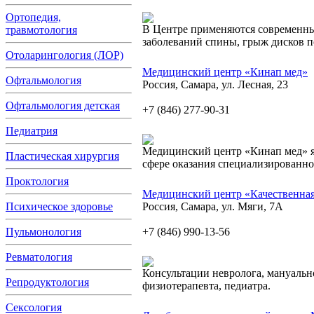
Ортопедия,
В Центре применяются современны
травмотология
заболеваний спины, грыж дисков п
Отоларингология (ЛОР)
Медицинский центр «Кинап мед»
Офтальмология
Россия, Самара, ул. Лесная, 23
Офтальмология детская
+7 (846) 277-90-31
Педиатрия
Медицинский центр «Кинап мед» я
Пластическая хирургия
сфере оказания специализированн
Проктология
Медицинский центр «Качественная
Психическое здоровье
Россия, Самара, ул. Мяги, 7А
Пульмонология
+7 (846) 990-13-56
Ревматология
Консультации невролога, мануально
Репродуктология
физиотерапевта, педиатра.
Сексология