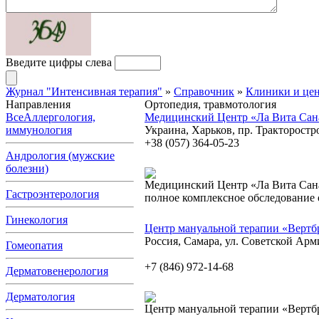
Введите цифры слева
Журнал "Интенсивная терапия"
»
Справочник
»
Клиники и це
Направления
Ортопедия, травмотология
Все
Аллергология,
Медицинский Центр «Ла Вита Сан
иммунология
Украина, Харьков, пр. Тракторостр
+38 (057) 364-05-23
Андрология (мужские
болезни)
Медицинский Центр «Ла Вита Сана
Гастроэнтерология
полное комплексное обследование 
Гинекология
Центр мануальной терапии «Вертб
Россия, Самара, ул. Советской Арм
Гомеопатия
+7 (846) 972-14-68
Дерматовенерология
Дерматология
Центр мануальной терапии «Вертбр