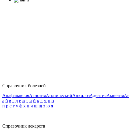
Справочник болезней
Анафилаксия
Агнозия
Атопический
Анкилоз
Адентия
Амнезия
Ан
а
б
в
г
д
е
ж
з
и
й
к
л
м
н
о
п
р
с
т
у
ф
х
ц
ч
ш
щ
э
ю
я
Справочник лекарств