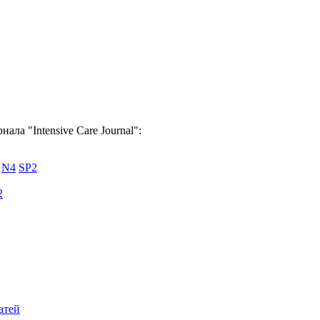
ала "Intensive Care Journal":
N4
SP2
2
атей