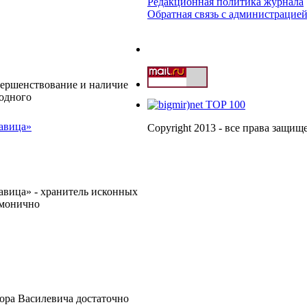
Редакционная политика журнала
Обратная связь с администрацие
вершенствование и наличие
одного
авица»
Copyright 2013 - все права защи
вица» - хранитель исконных
рмонично
ора Василевича достаточно