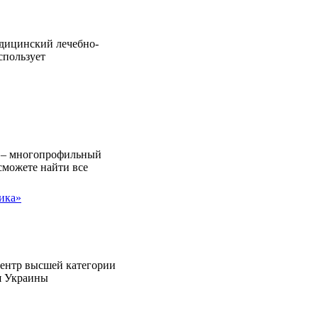
дицинский лечебно-
спользует
 – многопрофильный
сможете найти все
ика»
нтр высшей категории
я Украины