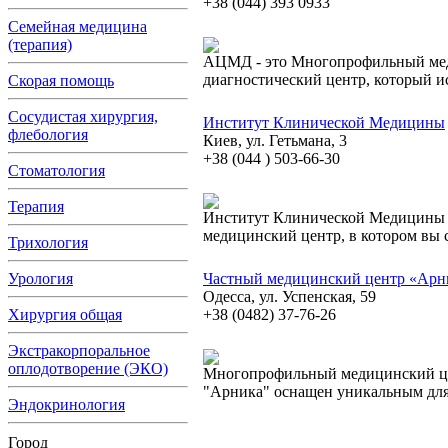
+38 (044) 393 0933
Семейная медицина
(терапия)
АЦМД - это Многопрофильный ме
диагностический центр, который и
Скорая помощь
Сосудистая хирургия,
Институт Клинической Медицины
флебология
Киев, ул. Гетьмана, 3
+38 (044 ) 503-66-30
Стоматология
Терапия
Институт Клинической Медицины
медицинский центр, в котором вы 
Трихология
Урология
Частный медицинский центр «Арн
Одесса, ул. Успенская, 59
Хирургия общая
+38 (0482) 37-76-26
Экстракорпоральное
оплодотворение (ЭКО)
Многопрофильный медицинский це
"Арника" оснащен уникальным дл
Эндокринология
Город