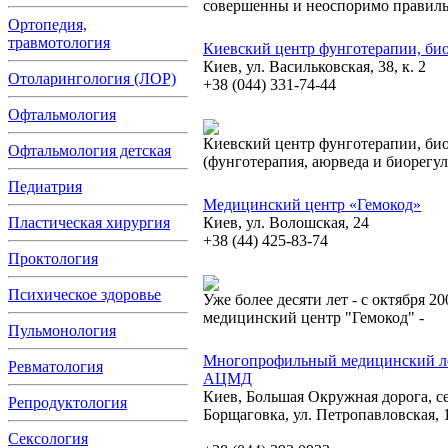
совершенны и неоспоримо правиль
Ортопедия,
травмотология
Киевский центр фунготерапии, би
Киев, ул. Васильковская, 38, к. 2
Отоларингология (ЛОР)
+38 (044) 331-74-44
Офтальмология
Киевский центр фунготерапии, би
Офтальмология детская
(фунготерапия, аюрведа и биорегул
Педиатрия
Медицинский центр «Гемокод»
Пластическая хирургия
Киев, ул. Волошская, 24
+38 (44) 425-83-74
Проктология
Психическое здоровье
Уже более десяти лет - с октября 2
медицинский центр "Гемокод" -
Пульмонология
Многопрофильный медицинский ле
Ревматология
АЦМД
Киев, Большая Окружная дорога, с
Репродуктология
Борщаговка, ул. Петропавловская, 
Сексология