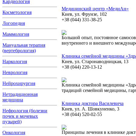
Кардиология
Медицинский центр «МедиАн»
Косметология
Киев, ул. Фрунзе, 102
+38 (044) 331-38-25
Логопедия
Маммология
Большой опыт, постоянное самосо
внутреннего и внешнего междунар
Мануальная терапия
(вертебрология)
Клиника семейной медицины «Здр
Наркология
Киев, ул. Старонаводницкая, 13
+38 (044) 220-13-12
Неврология
Нейрохирургия
Клиника семейной медицины «Здра
традиций семейной медицины, га
Нетрадиционная
медицина
Клиника доктора Василевича
Киев, ул. А. Шовкуненко, 3
Нефрология (болезни
+38 (044) 520-02-55
почек и мочевых
пузырей)
Принципы лечения в клинике докт
Онкология