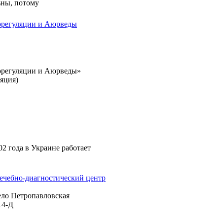
ны, потому
орегуляции и Аюрведы
орегуляции и Аюрведы»
яция)
002 года в Украине работает
чебно-диагностический центр
ело Петропавловская
14-Д