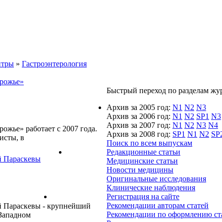
нтры
»
Гастроэнтерология
орожье»
Быстрый переход по разделам журн
Архив за 2005 год:
N1
N2
N3
Архив за 2006 год:
N1
N2
SP1
N3
Архив за 2007 год:
N1
N2
N3
N4
ожье» работает с 2007 года.
Архив за 2008 год:
SP1
N1
N2
SP
исты, в
Поиск по всем выпускам
Редакционные статьи
й Параскевы
Медицинские статьи
Новости медицины
Оригинальные исследования
Клинические наблюдения
Регистрация на сайте
Рекомендации авторам статей
й Параскевы - крупнейший
Рекомендации по оформлению ст
 Западном