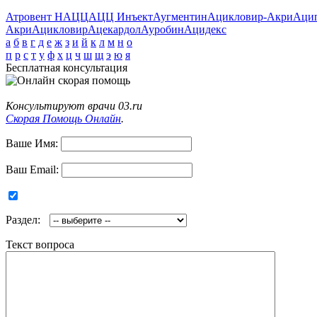
Атровент Н
АЦЦ
АЦЦ Инъект
Аугментин
Ацикловир-Акри
Аци
Акри
Ацикловир
Ацекардол
Ауробин
Ацидекс
а
б
в
г
д
е
ж
з
и
й
к
л
м
н
о
п
р
с
т
у
ф
х
ц
ч
ш
щ
э
ю
я
Бесплатная консультация
Консультируют врачи 03.ru
Скорая Помощь Онлайн
.
Ваше Имя:
Ваш Email:
Раздел:
Текст вопроса