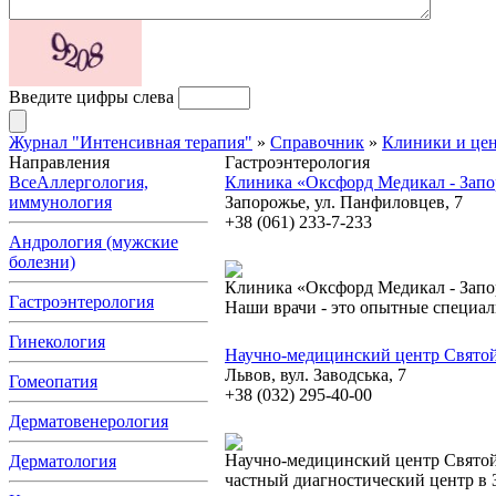
Введите цифры слева
Журнал "Интенсивная терапия"
»
Справочник
»
Клиники и це
Направления
Гастроэнтерология
Все
Аллергология,
Клиника «Оксфорд Медикал - Зап
иммунология
Запорожье, ул. Панфиловцев, 7
+38 (061) 233-7-233
Андрология (мужские
болезни)
Клиника «Оксфорд Медикал - Запор
Гастроэнтерология
Наши врачи - это опытные специал
Гинекология
Научно-медицинский центр Свято
Львов, вул. Заводська, 7
Гомеопатия
+38 (032) 295-40-00
Дерматовенерология
Научно-медицинский центр Свято
Дерматология
частный диагностический центр в