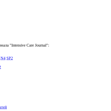
ала "Intensive Care Journal":
N4
SP2
2
атей