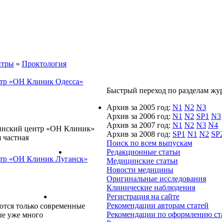
нтры
»
Проктология
тр «ОН Клиник Одесса»
Быстрый переход по разделам журн
Архив за 2005 год:
N1
N2
N3
Архив за 2006 год:
N1
N2
SP1
N3
Архив за 2007 год:
N1
N2
N3
N4
цинский центр «ОН Клиник»
Архив за 2008 год:
SP1
N1
N2
SP
я частная
Поиск по всем выпускам
Редакционные статьи
тр «ОН Клиник Луганск»
Медицинские статьи
Новости медицины
Оригинальные исследования
Клинические наблюдения
Регистрация на сайте
Рекомендации авторам статей
тся только современные
Рекомендации по оформлению ст
ые уже много