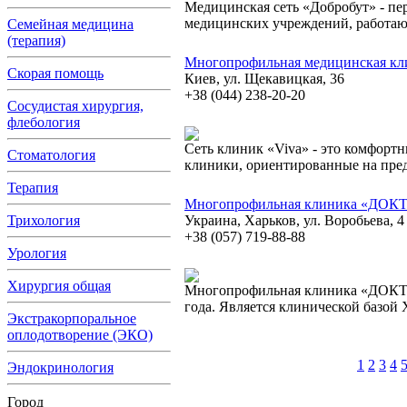
Медицинская сеть «Добробут» - пер
медицинских учреждений, работа
Семейная медицина
(терапия)
Многопрофильная медицинская кл
Скорая помощь
Киев, ул. Щекавицкая, 36
+38 (044) 238-20-20
Сосудистая хирургия,
флебология
Сеть клиник «Viva» - это комфор
Стоматология
клиники, ориентированные на пре
Терапия
Многопрофильная клиника «ДО
Трихология
Украина, Харьков, ул. Воробьева, 4
+38 (057) 719-88-88
Урология
Хирургия общая
Многопрофильная клиника «ДОКТ
года. Является клинической базой
Экстракорпоральное
оплодотворение (ЭКО)
1
2
3
4
Эндокринология
Город