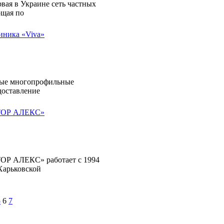
вая в Украине сеть частных
ющая по
иника «Viva»
тные многопрофильные
доставление
КТОР АЛЕКС»
ОР АЛЕКС» работает с 1994
 Харьковской
5
6
7