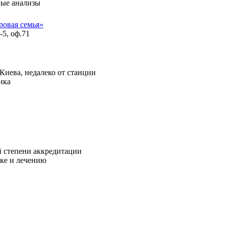
ные анализы
овая семья»
-5, оф.71
 Киева, недалеко от станции
ика
 степени аккредитации
ике и лечению