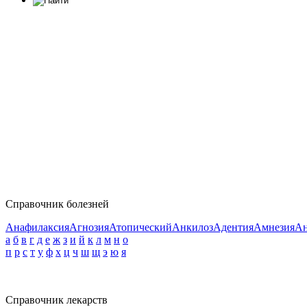
Справочник болезней
Анафилаксия
Агнозия
Атопический
Анкилоз
Адентия
Амнезия
Ан
а
б
в
г
д
е
ж
з
и
й
к
л
м
н
о
п
р
с
т
у
ф
х
ц
ч
ш
щ
э
ю
я
Справочник лекарств