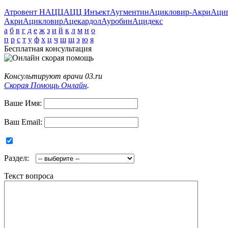
Атровент Н
АЦЦ
АЦЦ Инъект
Аугментин
Ацикловир-Акри
Аци
Акри
Ацикловир
Ацекардол
Ауробин
Ацидекс
а
б
в
г
д
е
ж
з
и
й
к
л
м
н
о
п
р
с
т
у
ф
х
ц
ч
ш
щ
э
ю
я
Бесплатная консультация
Консультируют врачи 03.ru
Скорая Помощь Онлайн
.
Ваше Имя:
Ваш Email:
Раздел:
Текст вопроса