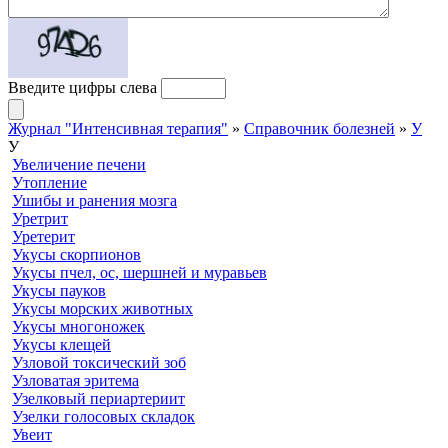
Введите цифры слева
Журнал "Интенсивная терапия"
»
Справочник болезней
»
У
У
Увеличение печени
Утопление
Ушибы и ранения мозга
Уретрит
Уретерит
Укусы скорпионов
Укусы пчел, ос, шершней и муравьев
Укусы пауков
Укусы морских животных
Укусы многоножек
Укусы клещей
Узловой токсический зоб
Узловатая эритема
Узелковый периартериит
Узелки голосовых складок
Увеит