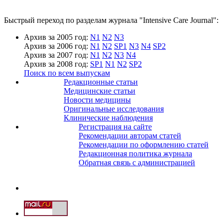
Быстрый переход по разделам журнала "Intensive Care Journal":
Архив за 2005 год:
N1
N2
N3
Архив за 2006 год:
N1
N2
SP1
N3
N4
SP2
Архив за 2007 год:
N1
N2
N3
N4
Архив за 2008 год:
SP1
N1
N2
SP2
Поиск по всем выпускам
Редакционные статьи
Медицинские статьи
Новости медицины
Оригинальные исследования
Клинические наблюдения
Регистрация на сайте
Рекомендации авторам статей
Рекомендации по оформлению статей
Редакционная политика журнала
Обратная связь с администрацией