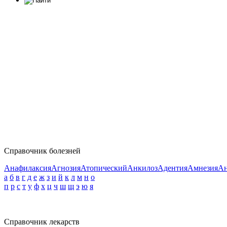
Справочник болезней
Анафилаксия
Агнозия
Атопический
Анкилоз
Адентия
Амнезия
Ан
а
б
в
г
д
е
ж
з
и
й
к
л
м
н
о
п
р
с
т
у
ф
х
ц
ч
ш
щ
э
ю
я
Справочник лекарств