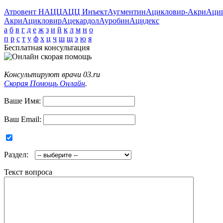
Атровент Н
АЦЦ
АЦЦ Инъект
Аугментин
Ацикловир-Акри
Аци
Акри
Ацикловир
Ацекардол
Ауробин
Ацидекс
а
б
в
г
д
е
ж
з
и
й
к
л
м
н
о
п
р
с
т
у
ф
х
ц
ч
ш
щ
э
ю
я
Бесплатная консультация
Консультируют врачи 03.ru
Скорая Помощь Онлайн
.
Ваше Имя:
Ваш Email:
Раздел:
Текст вопроса